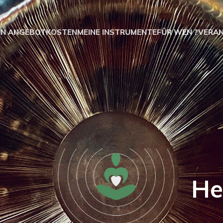
IN ANGEBOT
KOSTEN
MEINE INSTRUMENTE
FÜR WEN ?
VERA
eß Heilprak