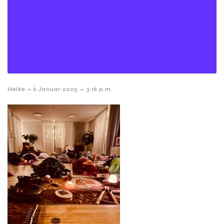
-
-
Heike
6 Januar 2025
3:16 p.m.