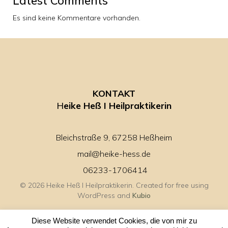
Latest Comments
Es sind keine Kommentare vorhanden.
KONTAKT
H
eike Heß I Heilpraktikerin
Bleichstraße 9, 67258 Heßheim
mail@heike-hess.de
06233-1706414
© 2026 Heike Heß I Heilpraktikerin. Created for free using
WordPress and
Kubio
Diese Website verwendet Cookies, die von mir zu