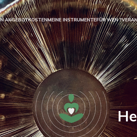
IN ANGEBOT
KOSTEN
MEINE INSTRUMENTE
FÜR WEN ?
VERA
eß Heilprak