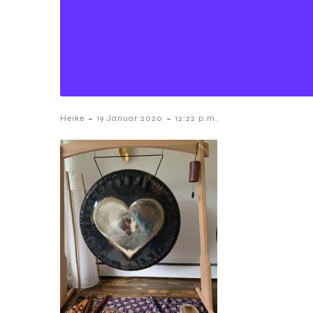
-
-
Heike
19 Januar 2020
12:22 p.m.