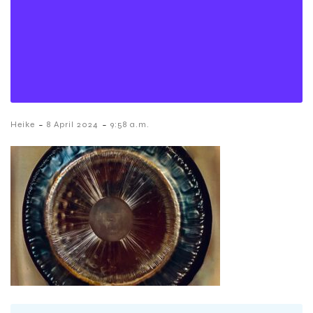
-
-
Heike
8 April 2024
9:58 a.m.