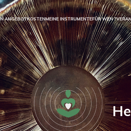
IN ANGEBOT
KOSTEN
MEINE INSTRUMENTE
FÜR WEN ?
VERA
eß Heilprak