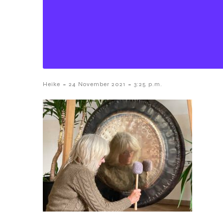
-
-
Heike
24 November 2021
3:25 p.m.