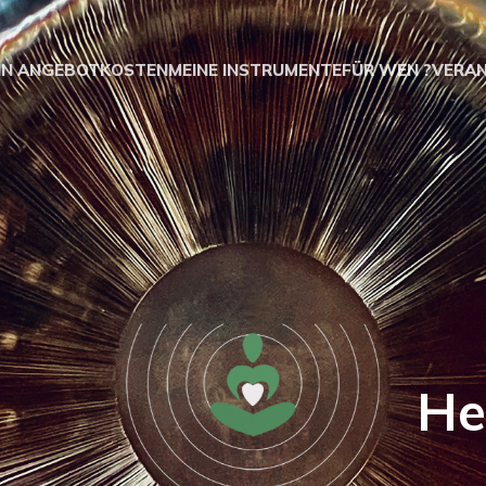
IN ANGEBOT
KOSTEN
MEINE INSTRUMENTE
FÜR WEN ?
VERA
eß Heilprak