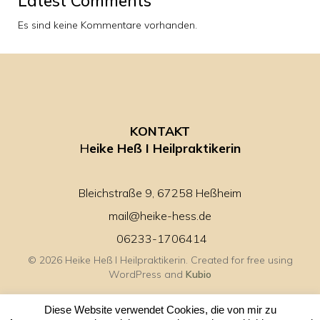
Latest Comments
Es sind keine Kommentare vorhanden.
KONTAKT
H
eike Heß I Heilpraktikerin
Bleichstraße 9, 67258 Heßheim
mail@heike-hess.de
06233-1706414
© 2026 Heike Heß I Heilpraktikerin. Created for free using
WordPress and
Kubio
Diese Website verwendet Cookies, die von mir zu