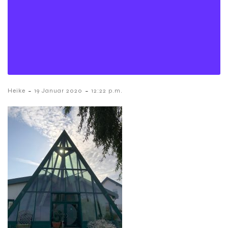
-
-
Heike
19 Januar 2020
12:22 p.m.