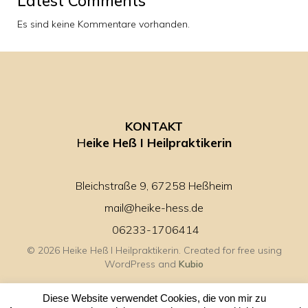
Latest Comments
Es sind keine Kommentare vorhanden.
KONTAKT
H
eike Heß I Heilpraktikerin
Bleichstraße 9, 67258 Heßheim
mail@heike-hess.de
06233-1706414
© 2026 Heike Heß I Heilpraktikerin. Created for free using
WordPress and
Kubio
Diese Website verwendet Cookies, die von mir zu