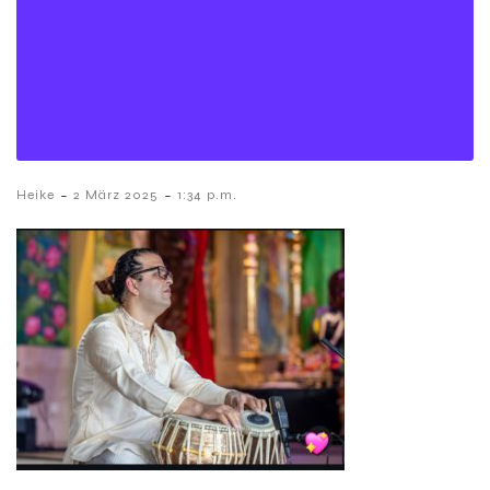
-
-
Heike
2 März 2025
1:34 p.m.